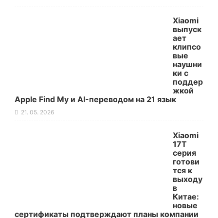
Xiaomi
выпуск
ает
клипсо
вые
наушни
ки с
поддер
жкой
Apple Find My и AI-переводом на 21 язык
21. 05. 2026
Xiaomi
17T
серия
готови
тся к
выходу
в
Китае:
новые
сертификаты подтверждают планы компании