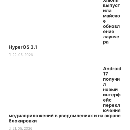
Xiaomi
выпуст
ила
майско
е
обновл
ение
лаунче
ра
HyperOS 3.1
22. 05. 2026
Android
17
получи
л
новый
интерф
ейс
перекл
ючения
медиаприложений в уведомлениях и на экране
блокировки
21. 05. 2026