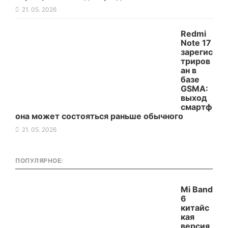
21. 05. 2026
Redmi
Note 17
зарегис
триров
ан в
базе
GSMA:
выход
смартф
она может состояться раньше обычного
21. 05. 2026
ПОПУЛЯРНОЕ:
Mi Band
6
китайс
кая
версия