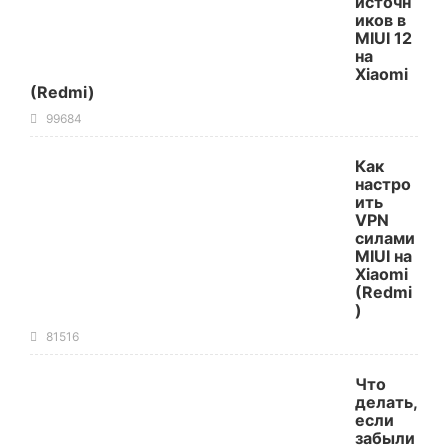
источн
иков в
MIUI 12
на
Xiaomi
(Redmi)
99684
Как
настро
ить
VPN
силами
MIUI на
Xiaomi
(Redmi
)
81516
Что
делать,
если
забыли