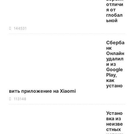
отличи
я от
глобал
ьной
144531
Сберба
нк
Онлайн
удалил
и из
Google
Play,
как
устано
вить приложение на Xiaomi
113148
Устано
вка из
неизве
стных