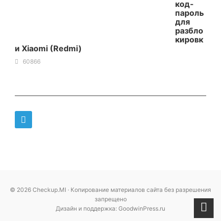
код-
пароль
для
разбло
кировк
и Xiaomi (Redmi)
60866
© 2026 Checkup.MI · Копирование материалов сайта без разрешения
запрещено
Дизайн и поддержка: GoodwinPress.ru