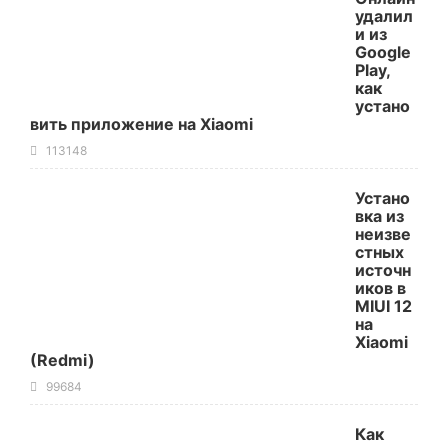
удалил
и из
Google
Play,
как
устано
вить приложение на Xiaomi
113148
Устано
вка из
неизве
стных
источн
иков в
MIUI 12
на
Xiaomi
(Redmi)
99684
Как