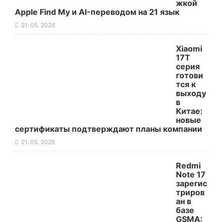
жкой
Apple Find My и AI-переводом на 21 язык
21. 05. 2026
Xiaomi
17T
серия
готови
тся к
выходу
в
Китае:
новые
сертификаты подтверждают планы компании
21. 05. 2026
Redmi
Note 17
зарегис
триров
ан в
базе
GSMA: