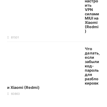
настро
ить
VPN
силами
MIUI на
Xiaomi
(Redmi
)
81501
Что
делать,
если
забыли
код-
пароль
для
разбло
кировк
и Xiaomi (Redmi)
60863