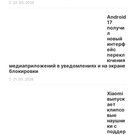
22. 05. 2026
Android
17
получи
л
новый
интерф
ейс
перекл
ючения
медиаприложений в уведомлениях и на экране
блокировки
21. 05. 2026
Xiaomi
выпуск
ает
клипсо
вые
наушни
ки с
поддер