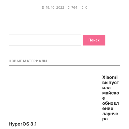
19. 10. 2022
764
0
НОВЫЕ МАТЕРИАЛЫ:
Xiaomi
выпуст
ила
майско
е
обновл
ение
лаунче
ра
HyperOS 3.1