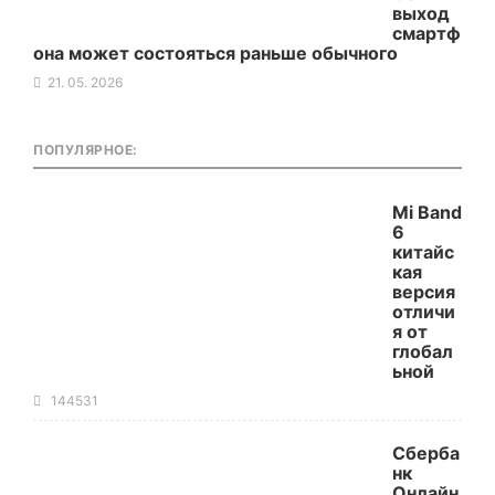
выход
смартф
она может состояться раньше обычного
21. 05. 2026
ПОПУЛЯРНОЕ:
Mi Band
6
китайс
кая
версия
отличи
я от
глобал
ьной
144531
Сберба
нк
Онлайн