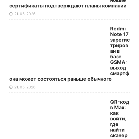
новые
сертификаты подтверждают планы компании
21. 05. 2026
Redmi
Note 17
зарегис
триров
ан в
базе
GSMA:
выход
смартф
она может состояться раньше обычного
21. 05. 2026
QR-код
в Max:
как
войти,
где
найти
сканер