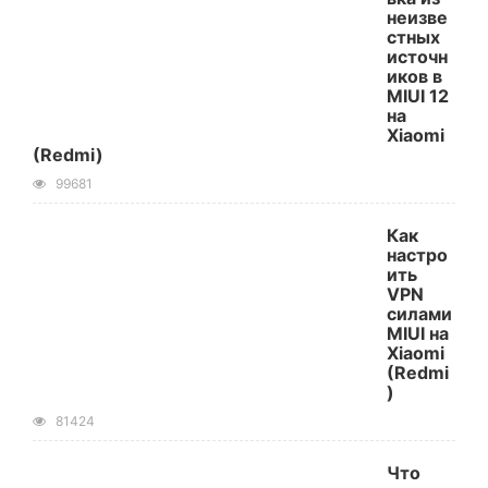
неизве
стных
источн
иков в
MIUI 12
на
Xiaomi
(Redmi)
99681
Как
настро
ить
VPN
силами
MIUI на
Xiaomi
(Redmi
)
81424
Что