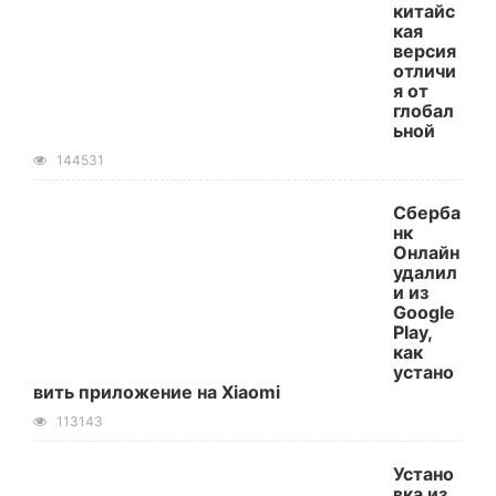
китайс
кая
версия
отличи
я от
глобал
ьной
144531
Сберба
нк
Онлайн
удалил
и из
Google
Play,
как
устано
вить приложение на Xiaomi
113143
Устано
вка из