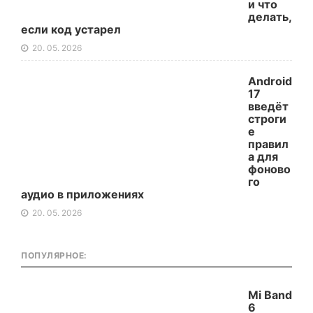
и что
делать,
если код устарел
20. 05. 2026
Android
17
введёт
строги
е
правил
а для
фоново
го
аудио в приложениях
20. 05. 2026
ПОПУЛЯРНОЕ:
Mi Band
6