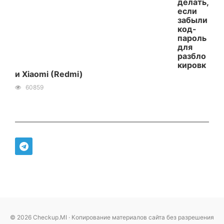
делать,
если
забыли
код-
пароль
для
разбло
кировк
и Xiaomi (Redmi)
60859
© 2026 Checkup.MI · Копирование материалов сайта без разрешения