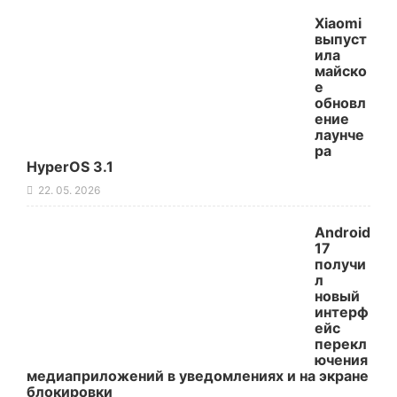
Xiaomi
выпуст
ила
майско
е
обновл
ение
лаунче
ра
HyperOS 3.1
22. 05. 2026
Android
17
получи
л
новый
интерф
ейс
перекл
ючения
медиаприложений в уведомлениях и на экране
блокировки