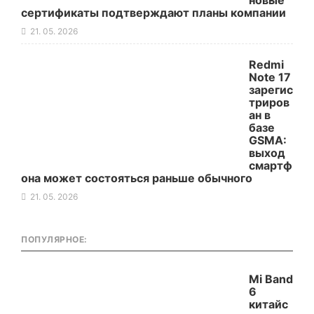
новые
сертификаты подтверждают планы компании
21. 05. 2026
Redmi
Note 17
зарегис
триров
ан в
базе
GSMA:
выход
смартф
она может состояться раньше обычного
21. 05. 2026
ПОПУЛЯРНОЕ:
Mi Band
6
китайс