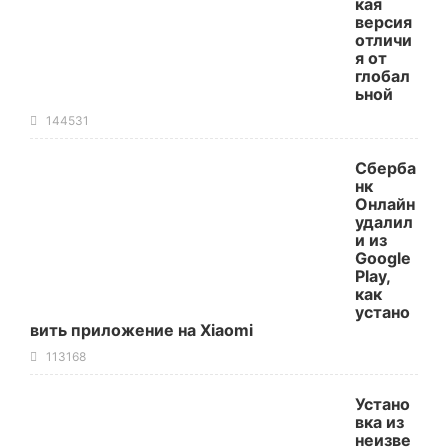
кая
версия
отличи
я от
глобал
ьной
144531
Сберба
нк
Онлайн
удалил
и из
Google
Play,
как
устано
вить приложение на Xiaomi
113168
Устано
вка из
неизве