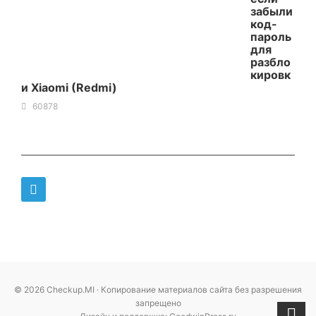
забыли
код-
пароль
для
разбло
кировк
и Xiaomi (Redmi)
60878
© 2026 Checkup.MI · Копирование материалов сайта без разрешения
запрещено