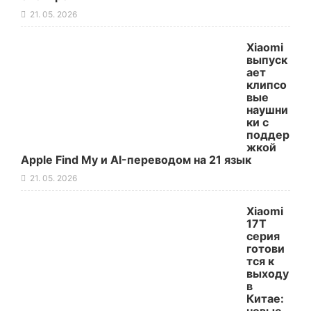
21. 05. 2026
Xiaomi
выпуск
ает
клипсо
вые
наушни
ки с
поддер
жкой
Apple Find My и AI-переводом на 21 язык
21. 05. 2026
Xiaomi
17T
серия
готови
тся к
выходу
в
Китае: