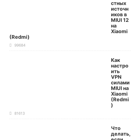
стных
источн
иков в
MIUI 12
на
Xiaomi
(Redmi)
99684
Как
настро
ить
VPN
силами
MIUI на
Xiaomi
(Redmi
)
81613
Что
делать,
если