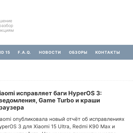
ешение
разбор
нкциям
D 15
F.A.Q.
НОВОСТИ
ОБЗОРЫ
КОНТАКТЫ
iaomi исправляет баги HyperOS 3:
ведомления, Game Turbo и краши
раузера
iaomi опубликовала новый отчёт об исправлениях
yperOS 3 для Xiaomi 15 Ultra, Redmi K90 Max и