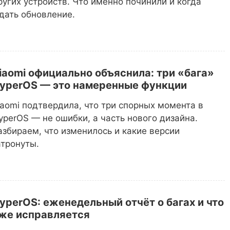
ругих устройств. Что именно починили и когда
дать обновление.
iaomi официально объяснила: три «бага»
yperOS — это намеренные функции
iaomi подтвердила, что три спорных момента в
yperOS — не ошибки, а часть нового дизайна.
азбираем, что изменилось и какие версии
атронуты.
yperOS: еженедельный отчёт о багах и что
же исправляется