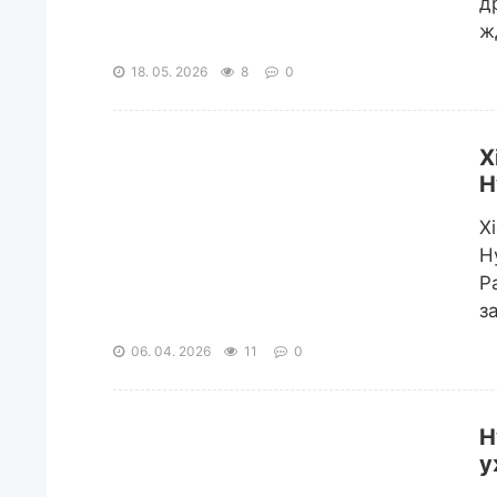
д
ж
18. 05. 2026
8
0
X
H
X
H
Р
з
06. 04. 2026
11
0
H
у