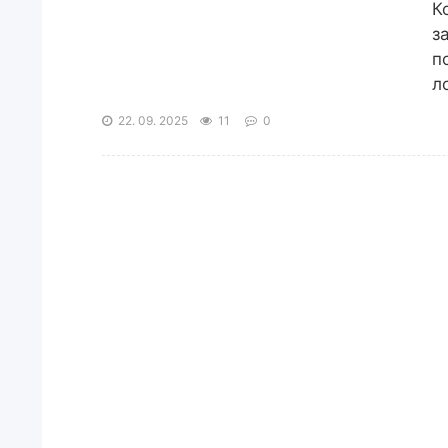
К
з
п
л
22. 09. 2025
11
0