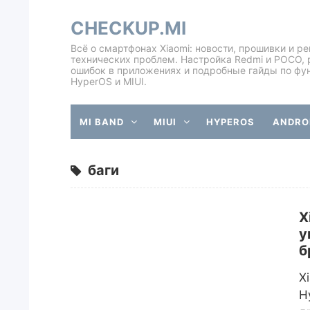
CHECKUP.MI
Всё о смартфонах Xiaomi: новости, прошивки и р
технических проблем. Настройка Redmi и POCO, 
ошибок в приложениях и подробные гайды по фу
HyperOS и MIUI.
MI BAND
MIUI
HYPEROS
ANDROI
баги
X
у
б
X
H