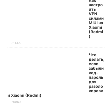
Как
настро
ить
VPN
силами
MIUI на
Xiaomi
(Redmi
)
81445
Что
делать,
если
забыли
код-
пароль
для
разбло
кировк
и Xiaomi (Redmi)
60860