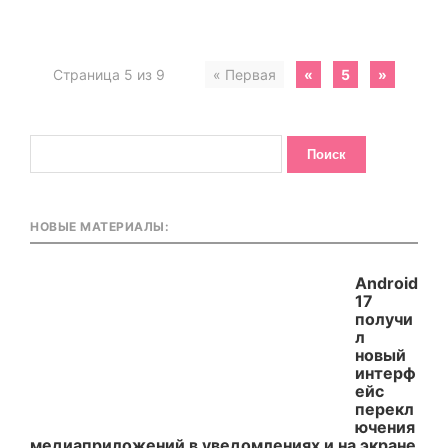
Страница 5 из 9
« Первая
«
5
»
НОВЫЕ МАТЕРИАЛЫ:
Android
17
получи
л
новый
интерф
ейс
перекл
ючения
медиаприложений в уведомлениях и на экране