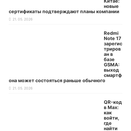
Китае:
новые
сертификаты подтверждают планы компании
21. 05. 2026
Redmi
Note 17
зарегис
триров
ан в
базе
GSMA:
выход
смартф
она может состояться раньше обычного
21. 05. 2026
QR-код
в Max:
как
войти,
где
найти