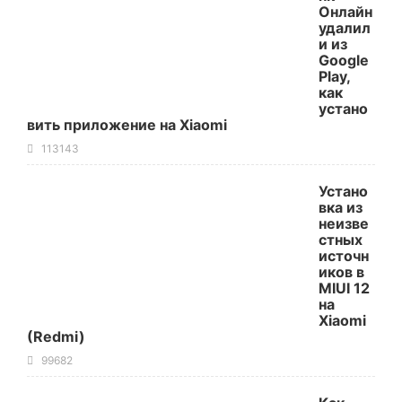
Онлайн
удалил
и из
Google
Play,
как
устано
вить приложение на Xiaomi
113143
Устано
вка из
неизве
стных
источн
иков в
MIUI 12
на
Xiaomi
(Redmi)
99682