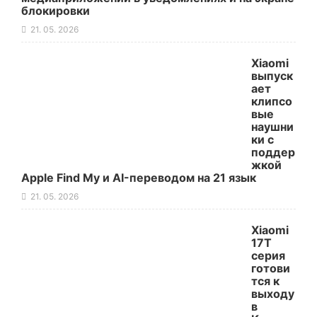
блокировки
21. 05. 2026
Xiaomi
выпуск
ает
клипсо
вые
наушни
ки с
поддер
жкой
Apple Find My и AI-переводом на 21 язык
21. 05. 2026
Xiaomi
17T
серия
готови
тся к
выходу
в