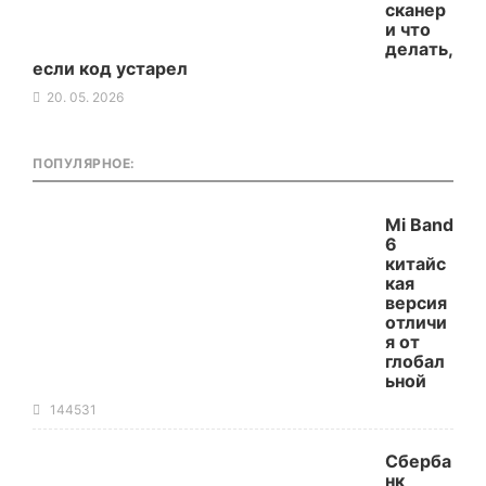
сканер
и что
делать,
если код устарел
20. 05. 2026
ПОПУЛЯРНОЕ:
Mi Band
6
китайс
кая
версия
отличи
я от
глобал
ьной
144531
Сберба
нк