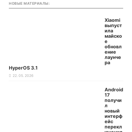
НОВЫЕ МАТЕРИАЛЫ:
Xiaomi
выпуст
ила
майско
е
обновл
ение
лаунче
ра
HyperOS 3.1
22. 05. 2026
Android
17
получи
л
новый
интерф
ейс
перекл