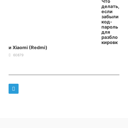
Что
делать,
если
забыли
код-
пароль
для
разбло
кировк
и Xiaomi (Redmi)
60879