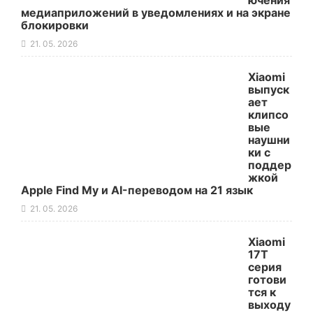
ючения
медиаприложений в уведомлениях и на экране
блокировки
21. 05. 2026
Xiaomi
выпуск
ает
клипсо
вые
наушни
ки с
поддер
жкой
Apple Find My и AI-переводом на 21 язык
21. 05. 2026
Xiaomi
17T
серия
готови
тся к
выходу