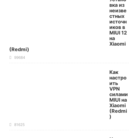
вка из
неизве
стных
источн
иков в
MIUI 12
на
Xiaomi
(Redmi)
99684
Как
настро
ить
VPN
силами
MIUI на
Xiaomi
(Redmi
)
81625