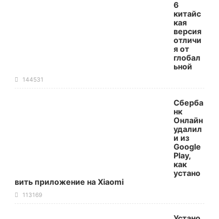
6
китайс
кая
версия
отличи
я от
глобал
ьной
144531
Сберба
нк
Онлайн
удалил
и из
Google
Play,
как
устано
вить приложение на Xiaomi
113169
Устано