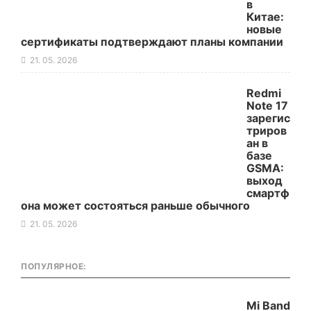
в
Китае:
новые
сертификаты подтверждают планы компании
21. 05. 2026
Redmi
Note 17
зарегис
триров
ан в
базе
GSMA:
выход
смартф
она может состояться раньше обычного
21. 05. 2026
ПОПУЛЯРНОЕ:
Mi Band