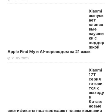
Xiaomi
выпуск
ает
клипсо
вые
наушни
ки с
поддер
жкой
Apple Find My и AI-переводом на 21 язык
21. 05. 2026
Xiaomi
17T
серия
готови
тся к
выходу
в
Китае:
новые
сертификаты подтверждают планы компании