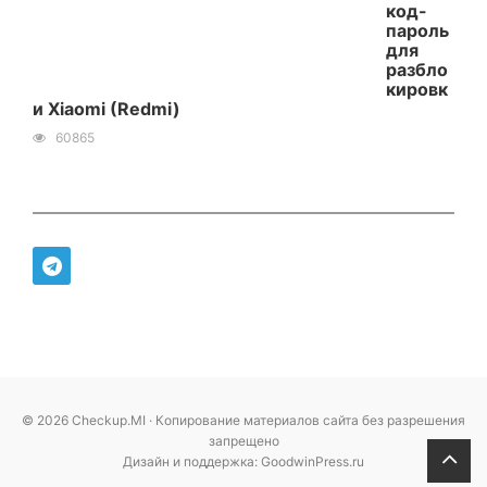
код-
пароль
для
разбло
кировк
и Xiaomi (Redmi)
60865
© 2026 Checkup.MI · Копирование материалов сайта без разрешения
запрещено
Дизайн и поддержка: GoodwinPress.ru