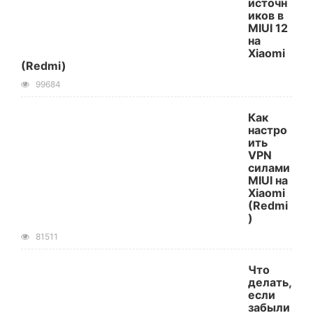
источн
иков в
MIUI 12
на
Xiaomi
(Redmi)
99684
Как
настро
ить
VPN
силами
MIUI на
Xiaomi
(Redmi
)
81511
Что
делать,
если
забыли