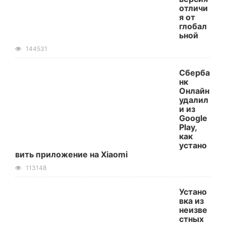
отличи
я от
глобал
ьной
144531
Сберба
нк
Онлайн
удалил
и из
Google
Play,
как
устано
вить приложение на Xiaomi
113148
Устано
вка из
неизве
стных