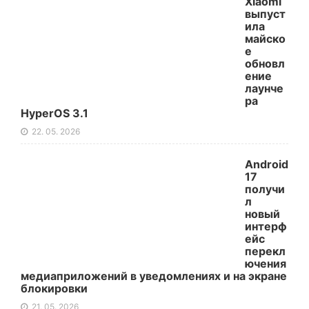
Xiaomi
выпуст
ила
майско
е
обновл
ение
лаунче
ра
HyperOS 3.1
22. 05. 2026
Android
17
получи
л
новый
интерф
ейс
перекл
ючения
медиаприложений в уведомлениях и на экране
блокировки
21. 05. 2026