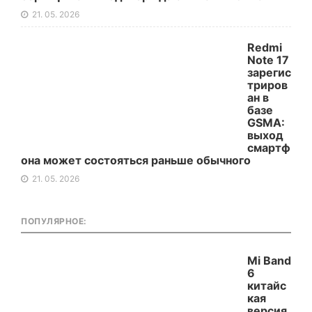
21. 05. 2026
Redmi
Note 17
зарегис
триров
ан в
базе
GSMA:
выход
смартф
она может состояться раньше обычного
21. 05. 2026
ПОПУЛЯРНОЕ:
Mi Band
6
китайс
кая
версия